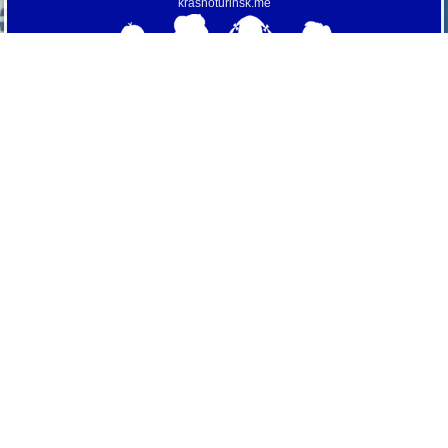
krasnoturinsk.me
МАОУ "СОШ № 3"
© 2013 г.