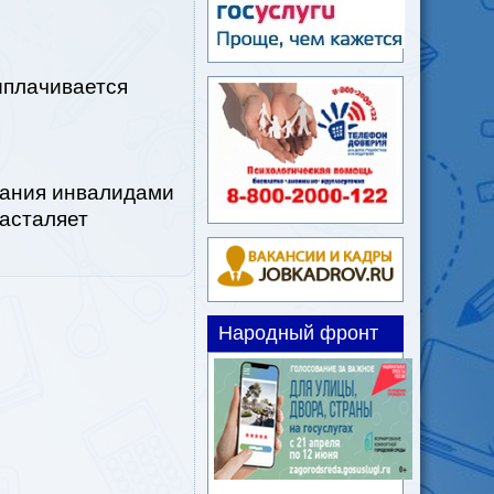
ыплачивается
вания инвалидами
дасталяет
Народный фронт