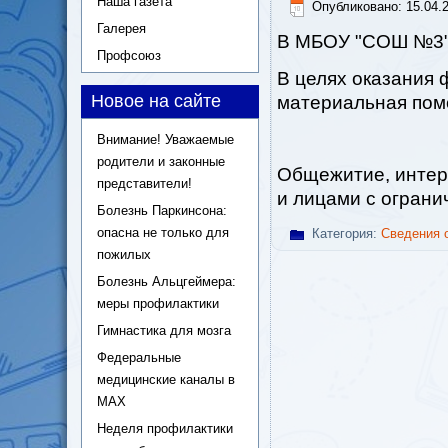
Наша газета
Опубликовано: 15.04.2
Галерея
В МБОУ "СОШ №3" 
Профсоюз
В целях оказания
Новое на сайте
материальная пом
Внимание! Уважаемые
родители и законные
Общежитие, интер
представители!
и лицами с огран
Болезнь Паркинсона:
опасна не только для
Категория:
Сведения 
пожилых
Болезнь Альцгеймера:
меры профилактики
Гимнастика для мозга
Федеральные
медицинские каналы в
МАХ
Неделя профилактики