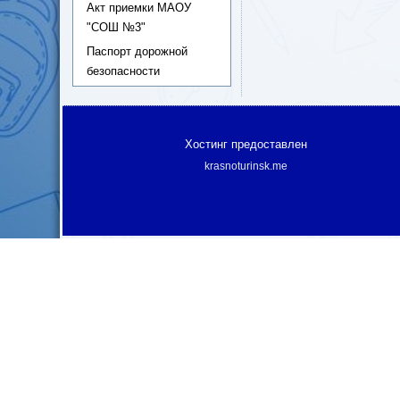
Акт приемки МАОУ
"СОШ №3"
Паспорт дорожной
безопасности
Хостинг предоставлен
krasnoturinsk.me