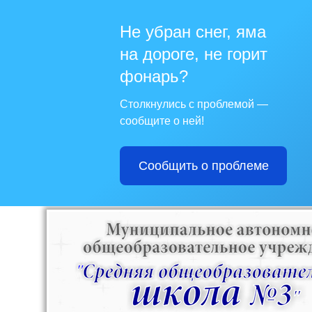
Не убран снег, яма
на дороге, не горит
фонарь?
Столкнулись с проблемой —
сообщите о ней!
Сообщить о проблеме