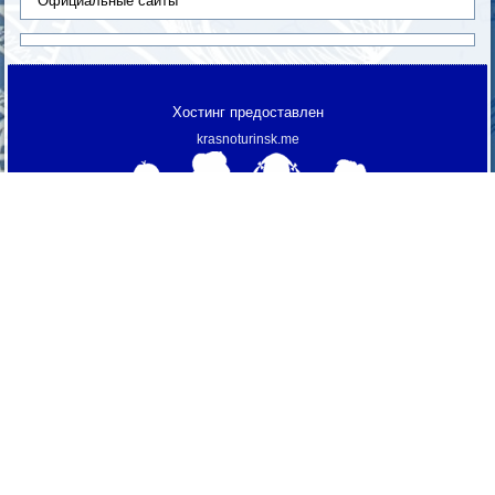
Официальные сайты
Хостинг предоставлен
krasnoturinsk.me
МАОУ "СОШ № 3"
© 2013 г.